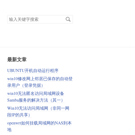
搜
索
关
键
字
最新文章
UBUNTU开机自动运行程序
win10修改网上邻居已保存的自动登
录用户（登录凭据）
win10无法匿名访问局域网设备
Samba服务的解决方法（其一）
Win10无法访问局域网（非同一网
段IP的共享）
openwrt如何挂载局域网的NAS到本
地