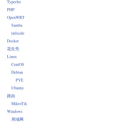
Typecho
PHP
OpenWRT
Samba
tailscale
Docker
花生壳
Linux
CentOS
Debian
PVE
Ubuntu
路由
MikroTik
Windows
局域网